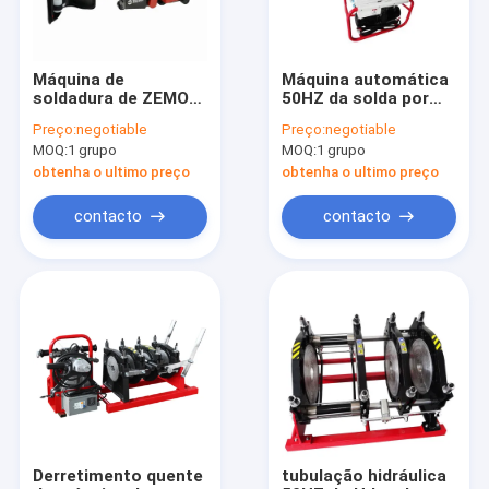
Máquina de
Máquina automática
soldadura de ZEMO
50HZ da solda por
Geomembrane,
fusão da
Preço:
negotiable
Preço:
negotiable
soldador automático
extremidade do HDPE
MOQ:
1 grupo
MOQ:
1 grupo
do forro da lagoa do
máquina de
HDPE
soldadura de um
obtenha o ultimo preço
obtenha o ultimo preço
Pvdf de 14 polegadas
contacto
contacto
Casa
Produtos
Sobre nós
Derretimento quente
tubulação hidráulica