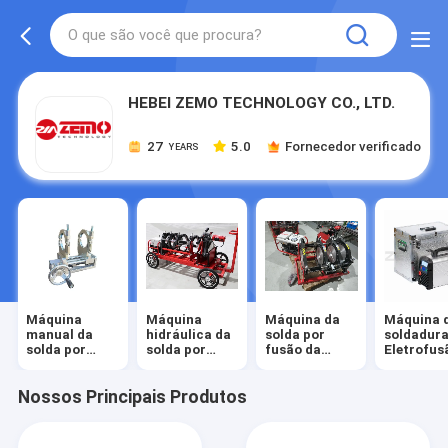
HEBEI ZEMO TECHNOLOGY CO., LTD.
27
5.0
Fornecedor verificado
YEARS
Máquina
Máquina
Máquina da
Máquina 
manual da
hidráulica da
solda por
soldadura
solda por
solda por
fusão da
Eletrofus
fusão da
fusão da
extremidade
extremidade
extremidade
do HDPE
Nossos Principais Produtos