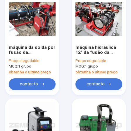
máquina da solda por
máquina hidráulica
fusão da
12" da fusão da
extremidade do HDPE
extremidade de 110V
Preço:
negotiable
Preço:
negotiable
120V, equipamento
PEAD certificação do
MOQ:
1 grupo
MOQ:
1 grupo
da fusão da
ISO do IPS
tubulação do Hdpe
obtenha o ultimo preço
obtenha o ultimo preço
de ASTM F2620
contacto
contacto