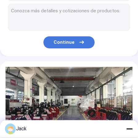
Cortador de tubulação plástico elétrico do PVC de 220MM nenhum rolo de carregamento silencioso super do ruído
Exploração automática do código de barras da máquina de soldadura de Eletrofusão da tubulação do PE
Arma da soldadura do ar quente da pressão 300PA, jogo de Mini Soldador de plástico a ar quente
Ferramentas de solda plásticas 220V 40X14x11CM do ar 50HZ quente para o forro da lagoa de peixes
PVC de solda Handheld da arma 180L/Min For Welding do ar quente de ZEMO
Continue
Os PP cobrem a arma da soldadura do ar quente, armas de solda plásticas 1.5KG com auto função refrigerando
Arma portátil da soldadura do plástico do ar 1600W quente com exposição da temperatura
exposição da temperatura de Digitas da arma da soldadura do ar 2000w quente para o assoalho do vinil
Personalize a arma plástica da soldadura do ar quente da extrusão com soldadura de alta velocidade
Máquina de soldadura poli 220V de Eletrofusão da tubulação de DPS20 3.5KW 315MM
Jack