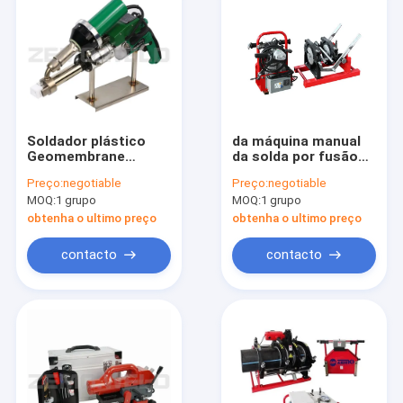
Soldador plástico
da máquina manual
Geomembrane
da solda por fusão
Hitachi Motor da
da extremidade do
Preço:
negotiable
Preço:
negotiable
extrusão da mão do
PE 220V de 160mm
MOQ:
1 grupo
MOQ:
1 grupo
HDPE ajustável
exato alto
obtenha o ultimo preço
obtenha o ultimo preço
contacto
contacto