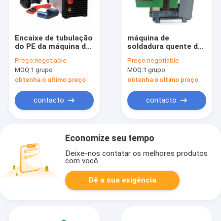
Encaixe de tubulação
máquina de
do PE da máquina de
soldadura quente da
soldadura 200MM de
cunha do HDPE
Preço:
negotiable
Preço:
negotiable
DPS20 2.2KW
automático de 220V
MOQ:
1 grupo
MOQ:
1 grupo
Eletrofusão
50HZ para forros de
Geomembrane
obtenha o ultimo preço
obtenha o ultimo preço
contacto
contacto
Economize seu tempo
Deixe-nos contatar os melhores produtos
com você.
Dê a sua exigência